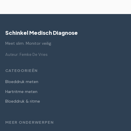
Schinkel Medisch Diagnose
Meet slim. Monitor veilig.
Auteur: Femke De Vries
CATEGORIEËN
Bloeddruk meten
Hartritme meten
Bloeddruk & ritme
MEER ONDERWERPEN