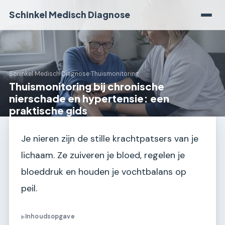
Schinkel Medisch Diagnose
Schinkel Medisch Diagnose
›
Thuismonitoring
Thuismonitoring bij chronische
nierschade en hypertensie: een
praktische gids
Je nieren zijn de stille krachtpatsers van je
lichaam. Ze zuiveren je bloed, regelen je
bloeddruk en houden je vochtbalans op
peil.
Inhoudsopgave
▶