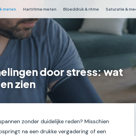
k meten
Hartritme meten
Bloeddruk & ritme
Saturatie & me
ingen door stress: wat
 en zien
gespannen zonder duidelijke reden? Misschien
opspringt na een drukke vergadering of een