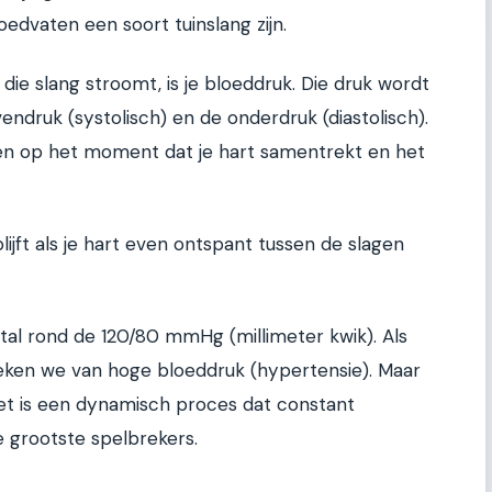
loedvaten een soort tuinslang zijn.
ie slang stroomt, is je bloeddruk. Die druk wordt
ndruk (systolisch) en de onderdruk (diastolisch).
ten op het moment dat je hart samentrekt en het
lijft als je hart even ontspant tussen de slagen
al rond de 120/80 mmHg (millimeter kwik). Als
preken we van hoge bloeddruk (hypertensie). Maar
 Het is een dynamisch proces dat constant
e grootste spelbrekers.