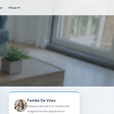
er
Meer ▾
Femke De Vries
Gespecialiseerd in medische
diagnostische apparatuur