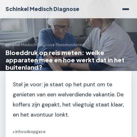
Schinkel Medisch Diagnose
Schinkel Medisch Diagnose
›
Thuismonitoring
Bloeddruk op reis meten: welke
apparaten mee en hoe werkt dat in het
buitenland?
Stel je voor: je staat op het punt om te
genieten van een welverdiende vakantie. De
koffers zijn gepakt, het vliegtuig staat klaar,
en het avontuur lonkt.
Inhoudsopgave
▶